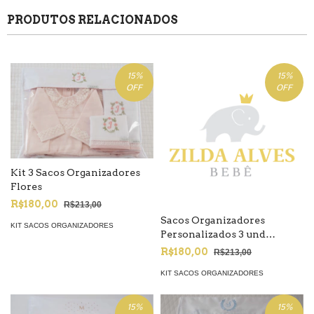
PRODUTOS RELACIONADOS
15
%
15
%
OFF
OFF
Kit 3 Sacos Organizadores
Flores
R$180,00
R$213,00
Sacos Organizadores
KIT SACOS ORGANIZADORES
Personalizados 3 und
Bordados diversos
R$180,00
R$213,00
KIT SACOS ORGANIZADORES
15
%
15
%